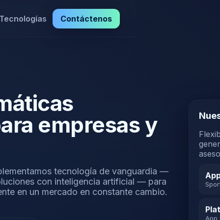
Tecnologías
Contáctenos
máticas
Nues
ara empresas y
Flexi
gener
aseso
plementamos tecnología de vanguardia —
App
ciones con inteligencia artificial — para
Spor
mente en un mercado en constante cambio.
Pla